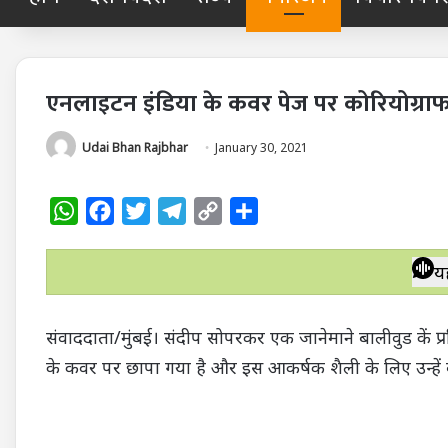
एनलाइटन इंडिया के कवर पेज पर कोरियोग्रा
Udai Bhan Rajbhar
January 30, 2021
W
F
T
T
C
S
h
a
w
e
o
h
a
c
i
l
p
a
य
t
e
t
e
y
r
s
b
t
g
L
e
संवाददाता/मुंबई। संदीप सोपरकर एक जानेमाने बालीवुड कें प्र
A
o
e
r
i
के कवर पर छापा गया है और इस आकर्षक शैली के लिए उन्हें ब
p
o
r
a
n
p
k
m
k