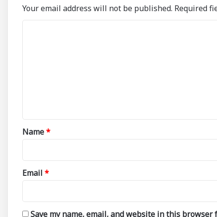
Your email address will not be published.
Required fi
C
o
m
m
e
n
t
*
Name
*
Email
*
Save my name, email, and website in this browser f