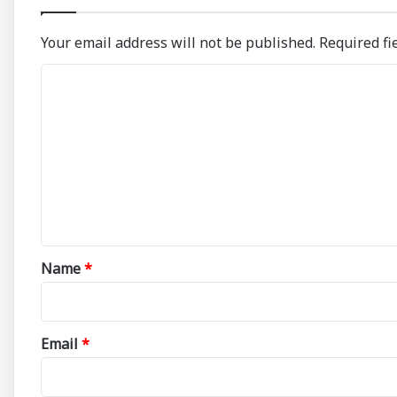
Your email address will not be published.
Required fi
C
o
m
m
e
n
t
*
Name
*
Email
*