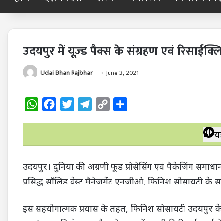
उदयपुर में यूज़्ड पैक्स के संग्रहण एवं रिस
Udai Bhan Rajbhar
June 3, 2021
W
F
T
T
C
S
h
a
w
e
o
h
a
c
i
l
p
a
य
t
e
t
e
y
r
s
b
t
g
L
e
उदयपुर। दुनिया की अग्रणी फूड प्रोसेसिंग एवं पैकेजिंग समाधान 
A
o
e
r
i
प्रसिद्ध सॉलिड वेस्ट मैनेजमेंट एनजीओ, फिनिश सोसायटी के स
p
o
r
a
n
p
k
m
k
इस सहयोगात्मक प्रयास के तहत, फिनिश सोसायटी उदयपुर के 