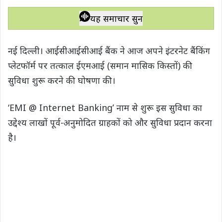
h
a
w
e
o
h
a
c
i
l
p
a
यह समाचार सुनें
t
e
t
e
y
r
s
b
t
g
L
e
नई दिल्ली। आईसीआईसीआई बैंक ने आज अपने इंटरनेट बैंकिंग
A
o
e
r
i
प्लेटफॉर्म पर तत्काल ईएमआई (समान मासिक किस्तों) की
p
o
r
a
n
सुविधा शुरू करने की घोषणा की।
p
k
m
k
‘EMI @ Internet Banking’ नाम से शुरू इस सुविधा का
उद्देश्य लाखों पूर्व-अनुमोदित ग्राहकों को और सुविधा प्रदान करना
है।