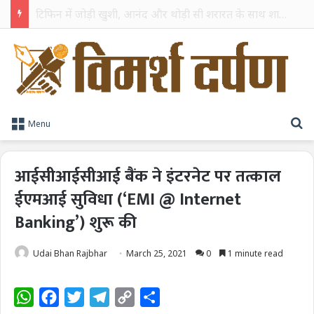
TPAG भारत के रक्त सुरक्षा पारिस्थितिकी तंत्र को मज़बूत करने के लिए विशेषज्ञों को एक मंच पर लाया
S
Menu
आईसीआईसीआई बैंक ने इंटरनेट पर तत्काल
ईएमआई सुविधा (‘EMI @ Internet
Banking’) शुरू की
Udai Bhan Rajbhar
March 25, 2021
0
1 minute read
W
F
T
T
C
S