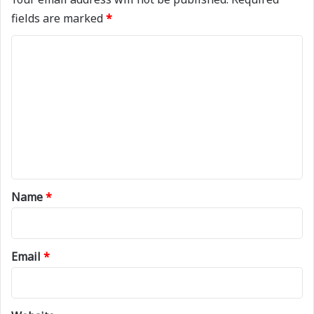
fields are marked
*
C
o
m
m
e
n
t
*
Name
*
Email
*