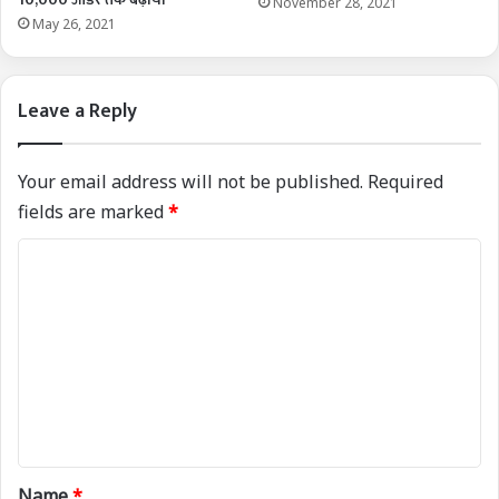
November 28, 2021
May 26, 2021
Leave a Reply
Your email address will not be published.
Required
fields are marked
*
C
o
m
m
e
n
t
*
Name
*