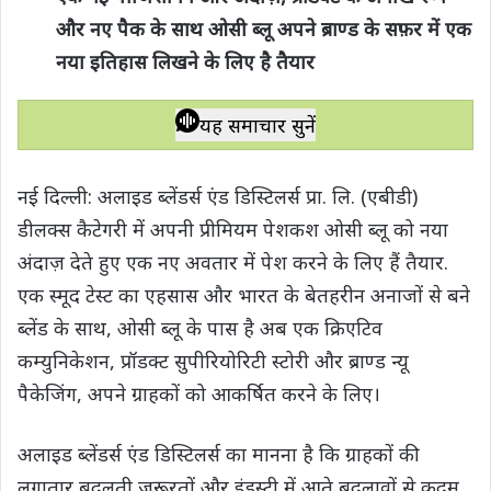
और नए पैक के साथ ओसी ब्लू अपने ब्राण्ड के सफ़र में एक
t
e
t
e
y
r
s
नया इतिहास लिखने के लिए है तैयार
b
t
g
L
e
A
o
e
r
i
p
o
r
a
n
यह समाचार सुनें
p
k
m
k
नई दिल्ली: अलाइड ब्लेंडर्स एंड डिस्टिलर्स प्रा. लि. (एबीडी)
डीलक्स कैटेगरी में अपनी प्रीमियम पेशकश ओसी ब्लू को नया
अंदाज़ देते हुए एक नए अवतार में पेश करने के लिए हैं तैयार.
एक स्मूद टेस्ट का एहसास और भारत के बेतहरीन अनाजों से बने
ब्लेंड के साथ, ओसी ब्लू के पास है अब एक क्रिएटिव
कम्युनिकेशन, प्रॉडक्ट सुपीरियोरिटी स्टोरी और ब्राण्ड न्यू
पैकेजिंग, अपने ग्राहकों को आकर्षित करने के लिए।
अलाइड ब्लेंडर्स एंड डिस्टिलर्स का मानना है कि ग्राहकों की
लगातार बदलती ज़रूरतों और इंड्रस्ट्री में आते बदलावों से क़दम