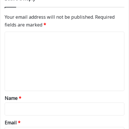
Your email address will not be published.
Required
fields are marked
*
C
o
m
m
e
n
t
*
Name
*
Email
*