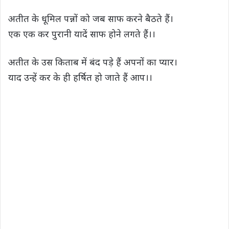
s
b
t
g
L
e
अतीत के धूमिल पन्नों को जब साफ करने बैठते हैं।
A
o
e
r
i
एक एक कर पुरानी यादें साफ होने लगते हैं।।
p
o
r
a
n
p
k
m
k
अतीत के उस किताब में बंद पड़े हैं अपनों का प्यार।
याद उन्हें कर के ही हर्षित हो जाते हैं आप।।