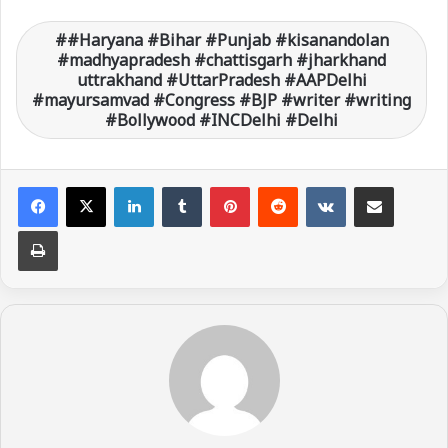
#Haryana #Bihar #Punjab #kisanandolan
#madhyapradesh #chattisgarh #jharkhand
uttrakhand #UttarPradesh #AAPDelhi
#mayursamvad #Congress #BJP #writer #writing
#Bollywood #INCDelhi #Delhi
LinkedIn
Tumblr
Pinterest
Reddit
VKontakte
Share via Email
Print